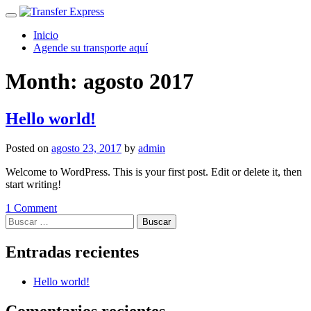
Menu
Inicio
Agende su transporte aquí
Month:
agosto 2017
Hello world!
Posted on
agosto 23, 2017
by
admin
Welcome to WordPress. This is your first post. Edit or delete it, then
start writing!
1 Comment
Posts
Buscar:
navigation
Entradas recientes
Hello world!
Comentarios recientes